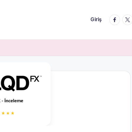
faceboo
twi
Giriş