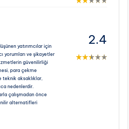
2.4
şünen yatırımcılar için
cı yorumları ve şikayetler
metlerin güvenilirliği
rmesi, para çekme
e teknik aksaklıklar,
ıca nedenlerdir.
mlarla çalışmadan önce
lir alternatifleri