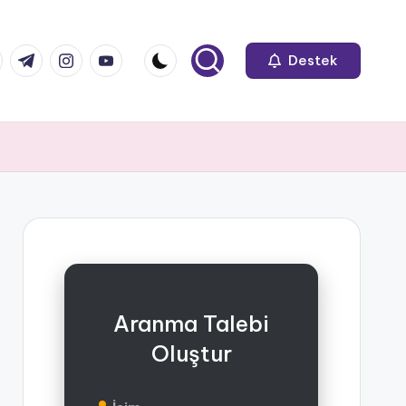
k.com
tter.com
t.me
instagram.com
youtube.com
Destek
Aranma Talebi
Oluştur