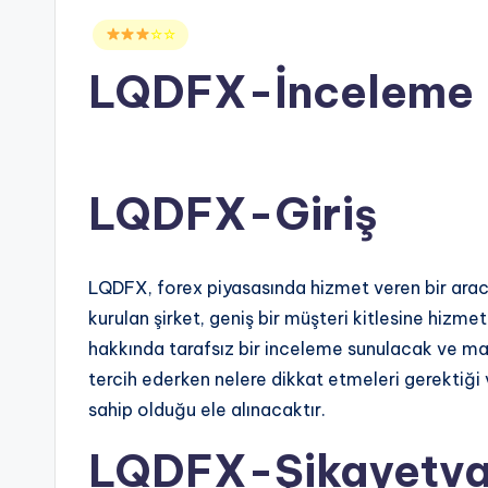
Posted
☆☆
in
LQDFX-İnceleme
LQDFX-Giriş
LQDFX, forex piyasasında hizmet veren bir arac
kurulan şirket, geniş bir müşteri kitlesine hi
hakkında tarafsız bir inceleme sunulacak ve mar
tercih ederken nelere dikkat etmeleri gerektiği v
sahip olduğu ele alınacaktır.
LQDFX-Şikayetva