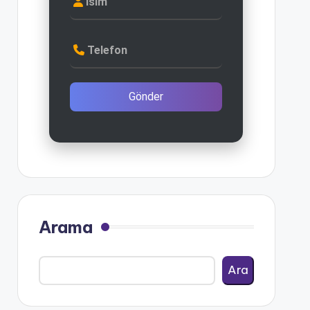
İsim
Telefon
Gönder
Arama
Ara