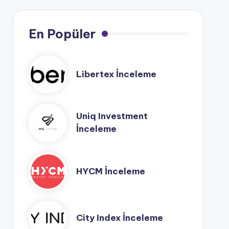
En Popüler
Libertex İnceleme
Uniq Investment
İnceleme
HYCM İnceleme
City Index İnceleme