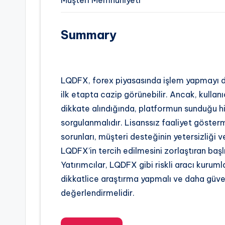
Summary
LQDFX, forex piyasasında işlem yapmayı dü
ilk etapta cazip görünebilir. Ancak, kullanı
dikkate alındığında, platformun sunduğu hiz
sorgulanmalıdır. Lisanssız faaliyet göste
sorunları, müşteri desteğinin yetersizliği v
LQDFX’in tercih edilmesini zorlaştıran başl
Yatırımcılar, LQDFX gibi riskli aracı kuru
dikkatlice araştırma yapmalı ve daha güveni
değerlendirmelidir.