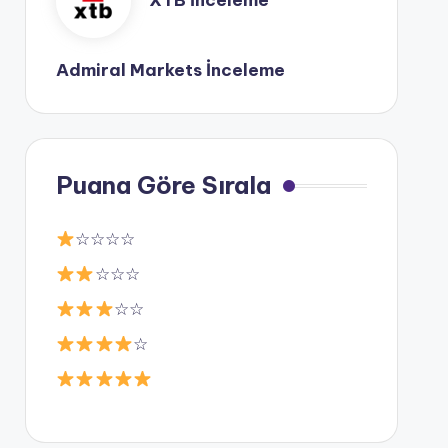
XTB İnceleme
Admiral Markets İnceleme
Puana Göre Sırala
☆☆☆☆
☆☆☆
☆☆
☆