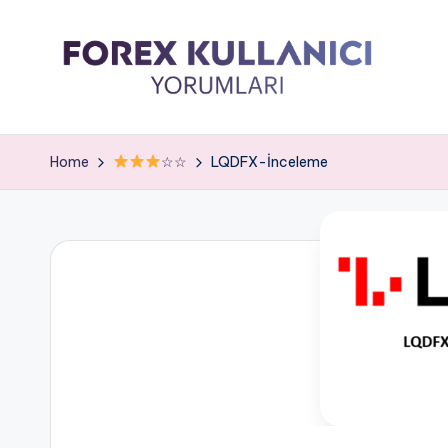
Home
☆☆
LQDFX-İnceleme