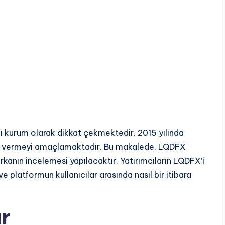
ı kurum olarak dikkat çekmektedir. 2015 yılında
zmet vermeyi amaçlamaktadır. Bu makalede, LQDFX
kanın incelemesi yapılacaktır. Yatırımcıların LQDFX’i
e platformun kullanıcılar arasında nasıl bir itibara
r