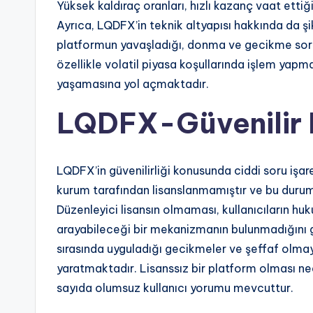
Yüksek kaldıraç oranları, hızlı kazanç vaat etti
Ayrıca, LQDFX’in teknik altyapısı hakkında da ş
platformun yavaşladığı, donma ve gecikme sorunl
özellikle volatil piyasa koşullarında işlem yapm
yaşamasına yol açmaktadır.
LQDFX-Güvenilir 
LQDFX’in güvenilirliği konusunda ciddi soru işare
kurum tarafından lisanslanmamıştır ve bu durum y
Düzenleyici lisansın olmaması, kullanıcıların hu
arayabileceği bir mekanizmanın bulunmadığını g
sırasında uyguladığı gecikmeler ve şeffaf olmaya
yaratmaktadır. Lisanssız bir platform olması ne
sayıda olumsuz kullanıcı yorumu mevcuttur.