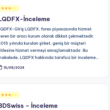
Posted
☆☆
n
LQDFX-İnceleme
LQDFX-Giriş LQDFX, forex piyasasında hizmet
veren bir aracı kurum olarak dikkat çekmektedir.
2015 yılında kurulan şirket, geniş bir müşteri
kitlesine hizmet vermeyi amaçlamaktadır. Bu
makalede, LQDFX hakkında tarafsız bir inceleme…
15/08/2024
Posted
☆☆
n
BDSwiss – İnceleme