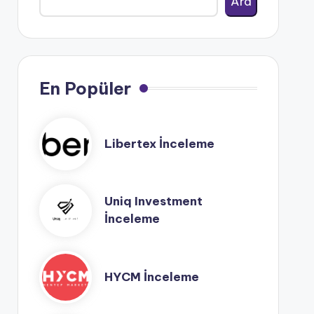
Ara
En Popüler
Libertex İnceleme
Uniq Investment
İnceleme
HYCM İnceleme