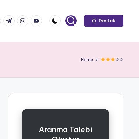
k.com
tter.com
t.me
instagram.com
youtube.com
Destek
Home
☆☆
Aranma Talebi