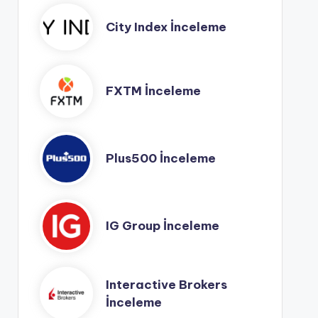
City Index İnceleme
FXTM İnceleme
Plus500 İnceleme
IG Group İnceleme
Interactive Brokers
İnceleme