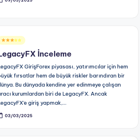
09/03/2025
Posted
☆☆
n
LegacyFX İnceleme
LegacyFX GirişForex piyasası, yatırımcılar için hem
büyük fırsatlar hem de büyük riskler barındıran bir
dünya. Bu dünyada kendine yer edinmeye çalışan
aracı kurumlardan biri de LegacyFX. Ancak
LegacyFX’e giriş yapmak,…
03/03/2025