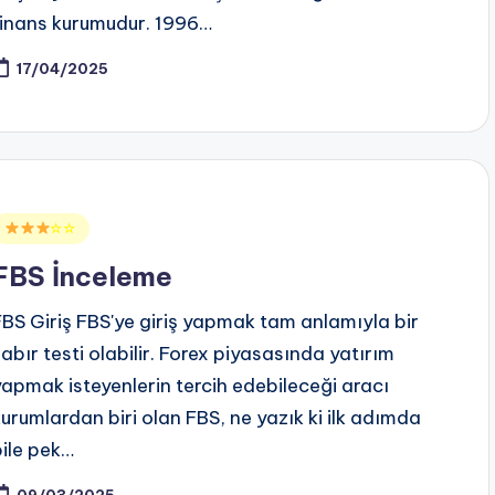
finans kurumudur. 1996…
17/04/2025
Posted
☆☆
n
FBS İnceleme
FBS Giriş FBS'ye giriş yapmak tam anlamıyla bir
sabır testi olabilir. Forex piyasasında yatırım
yapmak isteyenlerin tercih edebileceği aracı
kurumlardan biri olan FBS, ne yazık ki ilk adımda
bile pek…