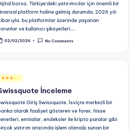
ijital borsa, Türkiye'deki yatırımcılar için önemli bir
finansal platform haline gelmiş durumda. 2026 yılı
itibarıyla, bu platformlar üzerinde yaşanan
sorunlar ve kullanıcı şikayetleri,…
02/02/2026
No Comments
Posted
☆☆
n
Swissquote İnceleme
Swissquote Giriş Swissquote, İsviçre merkezli bir
banka olarak faaliyet gösteren ve forex, hisse
senetleri, emtialar, endeksler ile kripto paralar gibi
birçok yatırım aracında işlem olanağı sunan bir