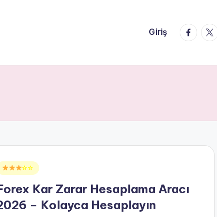
faceboo
twi
Giriş
Posted
☆☆
n
Forex Kar Zarar Hesaplama Aracı
2026 – Kolayca Hesaplayın