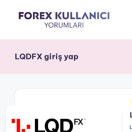
LQDFX giriş yap
i