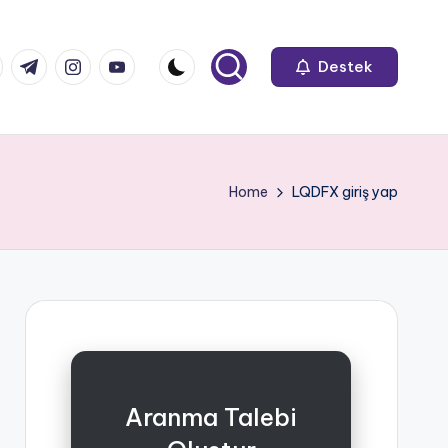
k.com
tter.com
t.me
instagram.com
youtube.com
Destek
Home
LQDFX giriş yap
Aranma Talebi