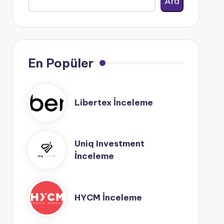
Ara
En Popüler
Libertex İnceleme
Uniq Investment
İnceleme
HYCM İnceleme