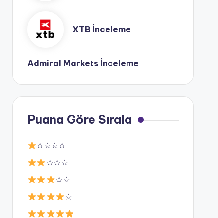
XTB İnceleme
Admiral Markets İnceleme
Puana Göre Sırala
☆☆☆☆
☆☆☆
☆☆
☆