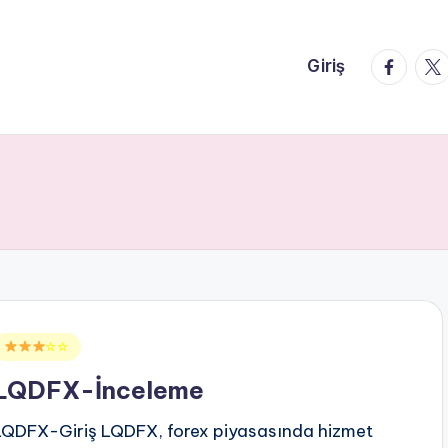
faceboo
twi
Giriş
Posted
☆☆
n
LQDFX-İnceleme
LQDFX-Giriş LQDFX, forex piyasasında hizmet