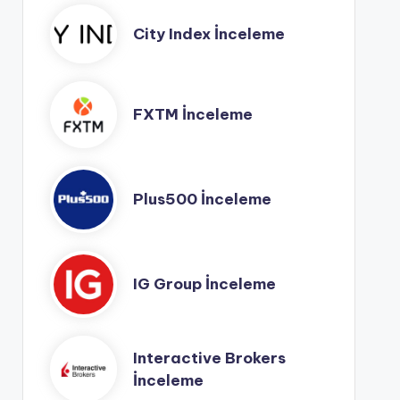
City Index İnceleme
FXTM İnceleme
Plus500 İnceleme
IG Group İnceleme
Interactive Brokers
İnceleme