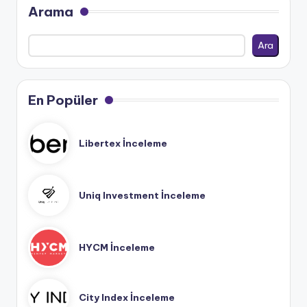
Arama
Ara
En Popüler
Libertex İnceleme
Uniq Investment İnceleme
HYCM İnceleme
City Index İnceleme