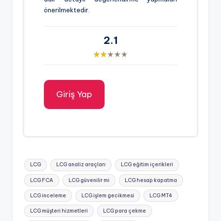
önerilmektedir.
2.1
Giriş Yap
Tags:
LCG
LCG analiz araçları
LCG eğitim içerikleri
LCG FCA
LCG güvenilir mi
LCG hesap kapatma
LCG inceleme
LCG işlem gecikmesi
LCG MT4
LCG müşteri hizmetleri
LCG para çekme