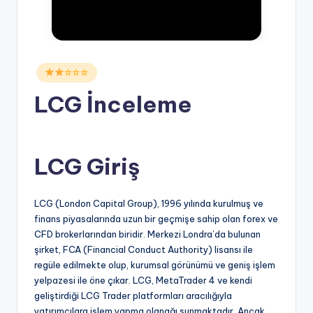
Posted
☆☆☆
in
LCG İnceleme
LCG Giriş
LCG (London Capital Group), 1996 yılında kurulmuş ve
finans piyasalarında uzun bir geçmişe sahip olan forex ve
CFD brokerlarından biridir. Merkezi Londra’da bulunan
şirket, FCA (Financial Conduct Authority) lisansı ile
regüle edilmekte olup, kurumsal görünümü ve geniş işlem
yelpazesi ile öne çıkar. LCG, MetaTrader 4 ve kendi
geliştirdiği LCG Trader platformları aracılığıyla
yatırımcılara işlem yapma olanağı sunmaktadır. Ancak