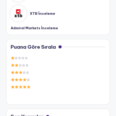
XTB İnceleme
Admiral Markets İnceleme
Puana Göre Sırala
☆☆☆☆
☆☆☆
☆☆
☆