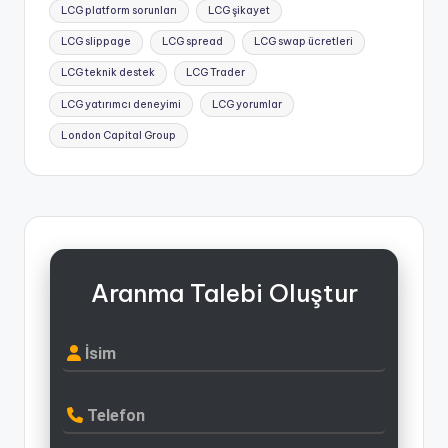
LCG platform sorunları
LCG şikayet
LCG slippage
LCG spread
LCG swap ücretleri
LCG teknik destek
LCG Trader
LCG yatırımcı deneyimi
LCG yorumlar
London Capital Group
Aranma Talebi Oluştur
İsim
Telefon