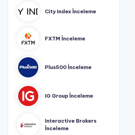
City Index İnceleme
FXTM İnceleme
Plus500 İnceleme
IG Group İnceleme
Interactive Brokers
İnceleme