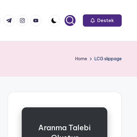
k.com
tter.com
t.me
instagram.com
youtube.com
Destek
Home
LCG slippage
Aranma Talebi