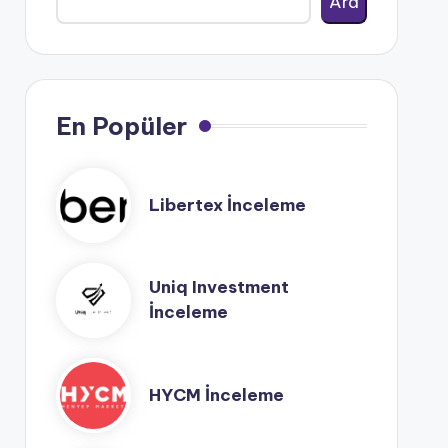
Ara
En Popüler
Libertex İnceleme
Uniq Investment
İnceleme
HYCM İnceleme