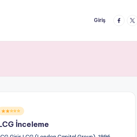
faceboo
twi
Giriş
Posted
☆☆☆
n
LCG İnceleme
LCG Giriş LCG (London Capital Group), 1996