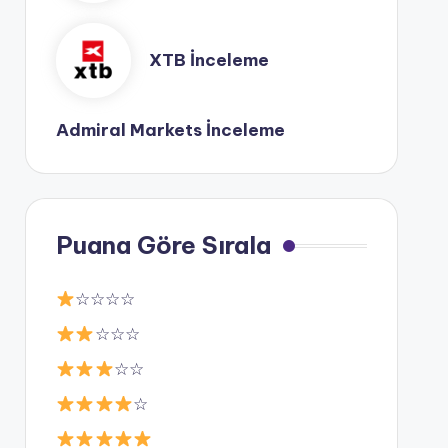
XTB İnceleme
Admiral Markets İnceleme
Puana Göre Sırala
☆☆☆☆
☆☆☆
☆☆
☆