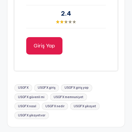
2.4
Giriş Yap
Tags:
USGFX
USGFX giriş
USGFX giriş yap
USGFX güvenli mi
USGFX memnuniyet
USGFX nasıl
USGFX nedir
USGFX şikayet
USGFX şikayetvar