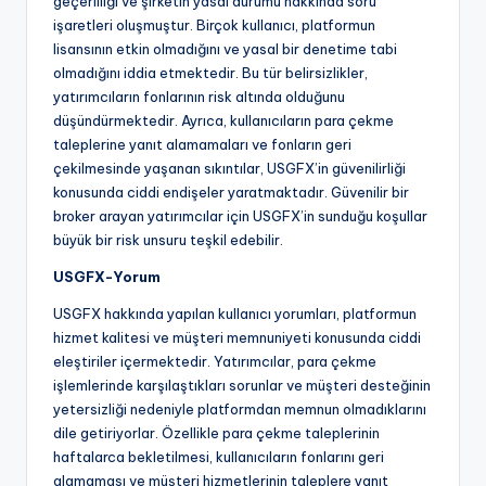
geçerliliği ve şirketin yasal durumu hakkında soru
işaretleri oluşmuştur. Birçok kullanıcı, platformun
lisansının etkin olmadığını ve yasal bir denetime tabi
olmadığını iddia etmektedir. Bu tür belirsizlikler,
yatırımcıların fonlarının risk altında olduğunu
düşündürmektedir. Ayrıca, kullanıcıların para çekme
taleplerine yanıt alamamaları ve fonların geri
çekilmesinde yaşanan sıkıntılar, USGFX’in güvenilirliği
konusunda ciddi endişeler yaratmaktadır. Güvenilir bir
broker arayan yatırımcılar için USGFX’in sunduğu koşullar
büyük bir risk unsuru teşkil edebilir.
USGFX-Yorum
USGFX hakkında yapılan kullanıcı yorumları, platformun
hizmet kalitesi ve müşteri memnuniyeti konusunda ciddi
eleştiriler içermektedir. Yatırımcılar, para çekme
işlemlerinde karşılaştıkları sorunlar ve müşteri desteğinin
yetersizliği nedeniyle platformdan memnun olmadıklarını
dile getiriyorlar. Özellikle para çekme taleplerinin
haftalarca bekletilmesi, kullanıcıların fonlarını geri
alamaması ve müşteri hizmetlerinin taleplere yanıt