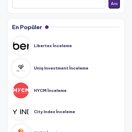
Ara
En Popüler
Libertex İnceleme
Uniq Investment İnceleme
HYCM İnceleme
City Index İnceleme