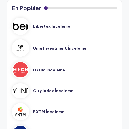
En Popüler
Libertex İnceleme
Uniq Investment İnceleme
HYCM İnceleme
City Index İnceleme
FXTM İnceleme