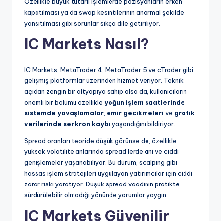
Özellikle büyük tutarlı işlemlerde pozisyonların erken
kapatılması ya da swap kesintilerinin anormal şekilde
yansıtılması gibi sorunlar sıkça dile getiriliyor.
IC Markets Nasıl?
IC Markets, MetaTrader 4, MetaTrader 5 ve cTrader gibi
gelişmiş platformlar üzerinden hizmet veriyor. Teknik
açıdan zengin bir altyapıya sahip olsa da, kullanıcıların
önemli bir bölümü özellikle
yoğun işlem saatlerinde
sistemde yavaşlamalar
,
emir gecikmeleri
ve
grafik
verilerinde senkron kaybı
yaşandığını bildiriyor.
Spread oranları teoride düşük görünse de, özellikle
yüksek volatilite anlarında spread’lerde ani ve ciddi
genişlemeler yaşanabiliyor. Bu durum, scalping gibi
hassas işlem stratejileri uygulayan yatırımcılar için ciddi
zarar riski yaratıyor. Düşük spread vaadinin pratikte
sürdürülebilir olmadığı yönünde yorumlar yaygın.
IC Markets Güvenilir