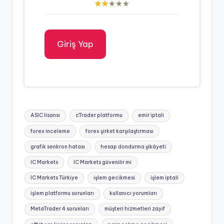
Giriş Yap
Tags:
ASIC lisansı
cTrader platformu
emir iptali
forex inceleme
forex şirket karşılaştırması
grafik senkron hatası
hesap dondurma şikâyeti
IC Markets
IC Markets güvenilir mi
IC Markets Türkiye
işlem gecikmesi
işlem iptali
işlem platformu sorunları
kullanıcı yorumları
MetaTrader 4 sorunları
müşteri hizmetleri zayıf