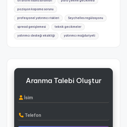
offshore lisans sorunları
para çekme gecikmesi
pozisyon kapama sorunu
profesyonel yatırımcı riskleri
Seychelles regülasyonu
spread genişlemesi
teknik gecikmeler
yatırımcı desteği eksikliği
yatırımcı mağduriyeti
Aranma Talebi Oluştur
İsim
Telefon