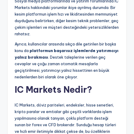
Sosyal medya platformlarında ve yatırım forumlarında IC
Markets hakkındaki yorumlar ikiye ayrılmış durumda. Bir
kesim platformun işlem hızı ve likiditesinden memnuniyet
duyduğunu belirtirken, diğer kesim teknik problemler, geç
çekim işlemleri ve müşteri desteğindeki yetersizliklerden
rahatsız.
Ayrıca, kullanıcılar arasında sıkça dile getirilen bir başka
konu da
platformun başarısız işlemlerde yatırımcıyı
yalnız bırakması
. Destek taleplerine verilen geç
cevaplar ve çoğu zaman otomatik mesajlarla
geçiştirilmesi, yatırımcıyı yalnız hissettiren en büyük
nedenlerden biri olarak öne çıkıyor.
IC Markets Nedir?
IC Markets, döviz pariteleri, endeksler, hisse senetleri,
kripto paralar ve emtialar gibi çeşitli varlıklarda işlem
yapılmasına olanak tanıyan, çoklu platform desteği
sunan bir forex ve CFD brokerıdır. Sunduğu hesap türleri
ve hızlı emir iletimiyle dikkat çekse de, bu özelliklerin