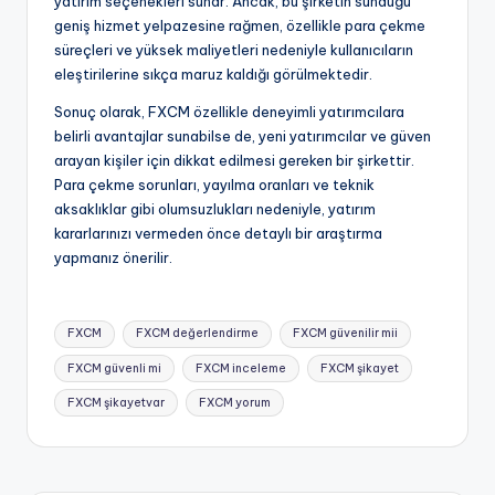
yatırım seçenekleri sunar. Ancak, bu şirketin sunduğu
geniş hizmet yelpazesine rağmen, özellikle para çekme
süreçleri ve yüksek maliyetleri nedeniyle kullanıcıların
eleştirilerine sıkça maruz kaldığı görülmektedir.
Sonuç olarak, FXCM özellikle deneyimli yatırımcılara
belirli avantajlar sunabilse de, yeni yatırımcılar ve güven
arayan kişiler için dikkat edilmesi gereken bir şirkettir.
Para çekme sorunları, yayılma oranları ve teknik
aksaklıklar gibi olumsuzlukları nedeniyle, yatırım
kararlarınızı vermeden önce detaylı bir araştırma
yapmanız önerilir.
Tags:
FXCM
FXCM değerlendirme
FXCM güvenilir mii
FXCM güvenli mi
FXCM inceleme
FXCM şikayet
FXCM şikayetvar
FXCM yorum