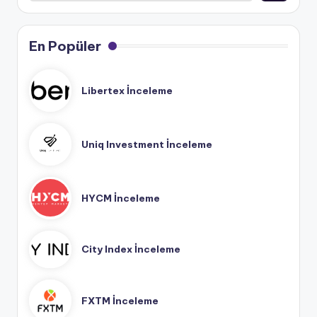
En Popüler
Libertex İnceleme
Uniq Investment İnceleme
HYCM İnceleme
City Index İnceleme
FXTM İnceleme