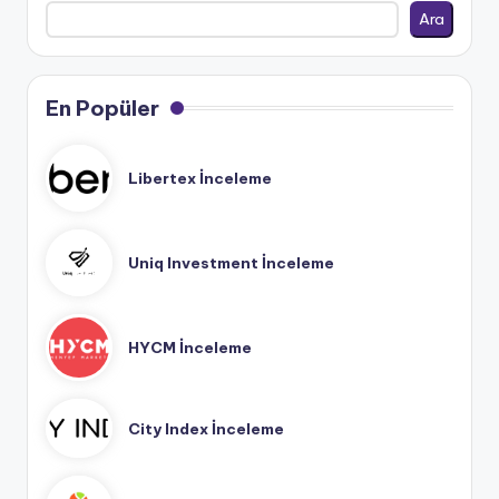
Ara
En Popüler
Libertex İnceleme
Uniq Investment İnceleme
HYCM İnceleme
City Index İnceleme