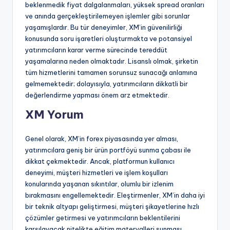
beklenmedik fiyat dalgalanmaları, yüksek spread oranları
ve anında gerçekleştirilemeyen işlemler gibi sorunlar
yaşamışlardır. Bu tür deneyimler, XM’in güvenilirliği
konusunda soru işaretleri oluşturmakta ve potansiyel
yatırımcıların karar verme sürecinde tereddüt
yaşamalarına neden olmaktadır. Lisanslı olmak, şirketin
tüm hizmetlerini tamamen sorunsuz sunacağı anlamına
gelmemektedir; dolayısıyla, yatırımcıların dikkatli bir
değerlendirme yapması önem arz etmektedir.
XM Yorum
Genel olarak, XM’in forex piyasasında yer alması,
yatırımcılara geniş bir ürün portföyü sunma çabası ile
dikkat çekmektedir. Ancak, platformun kullanıcı
deneyimi, müşteri hizmetleri ve işlem koşulları
konularında yaşanan sıkıntılar, olumlu bir izlenim
bırakmasını engellemektedir. Eleştirmenler, XM’in daha iyi
bir teknik altyapı geliştirmesi, müşteri şikayetlerine hızlı
çözümler getirmesi ve yatırımcıların beklentilerini
karşılayacak nitelikte eğitim materyalleri sunması