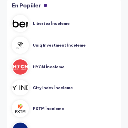
En Popüler
Libertex İnceleme
Uniq Investment İnceleme
HYCM İnceleme
City Index İnceleme
FXTM İnceleme