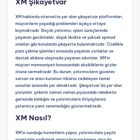
XM Şikayetvar
XM hakkında internette yer alan şikayetvar platformları,
müşterilerin yaşadığı problemleri açıkça ortaya
koymaktadır. Birçok yatırımcı, işlem süreçlerinde
yaşanan gecikmeler, düşük likidite ve yüksek spread
oranları gibi konularda şikayette bulunmaktadır. Özellikle
para çekme işlemleri sırasında yaşanan zorluklar ve
destek ekibine ulaşmada yaşanan sıkıntılar, XM’in
müşteri memnuniyeti konusundaki eksikliklerini gözler
önüne sermektedir. Bu durum, yatırımcıların güvenini
sarsan ve aracı kurumun itibarını zedeleyen temel
unsurlar arasında yer almaktadır. Şikayetvar’da yer alan
yorumlar, şirketin zaman zaman piyasadaki rekabetin
gerisinde kaldığını ve yatırımcıların ihtiyaçlarına
yeterince yanıt veremediğini göstermektedir.
XM Nasıl?
XM’in sunduğu hizmetlerin yapısı, yatırımcılara çeşitli
avantajlar sağlamak amacıyla kurgulanmış olsa da,