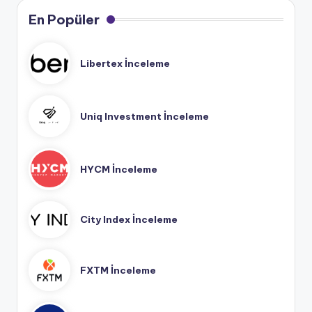
En Popüler
Libertex İnceleme
Uniq Investment İnceleme
HYCM İnceleme
City Index İnceleme
FXTM İnceleme