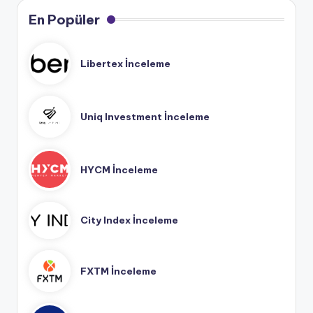
En Popüler
Libertex İnceleme
Uniq Investment İnceleme
HYCM İnceleme
City Index İnceleme
FXTM İnceleme