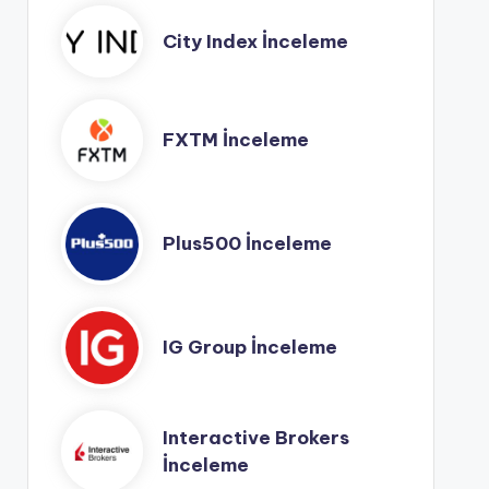
City Index İnceleme
FXTM İnceleme
Plus500 İnceleme
IG Group İnceleme
Interactive Brokers
İnceleme