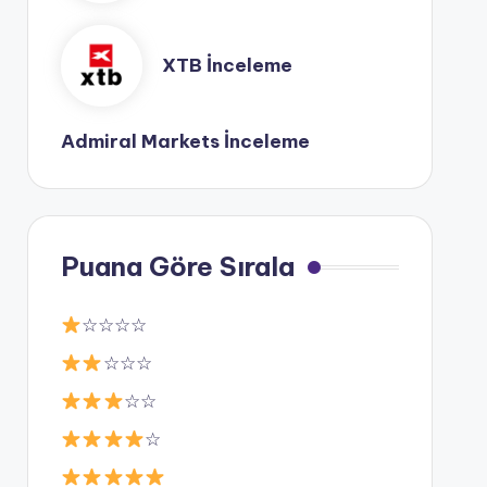
XTB İnceleme
Admiral Markets İnceleme
Puana Göre Sırala
☆☆☆☆
☆☆☆
☆☆
☆