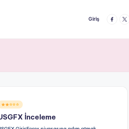
faceboo
twi
Giriş
Posted
☆☆☆
n
USGFX İnceleme
USGFX GirişForex piyasasına adım atmak