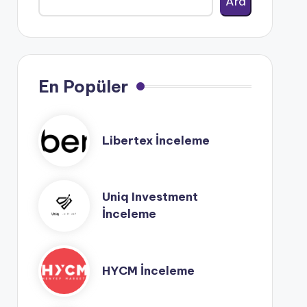
Ara
En Popüler
Libertex İnceleme
Uniq Investment
İnceleme
HYCM İnceleme