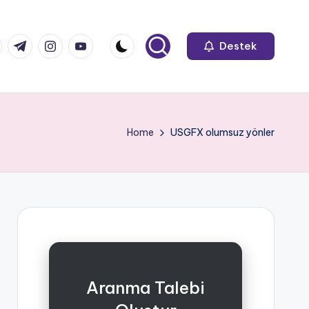
k.com
tter.com
t.me
instagram.com
youtube.com
Destek
Home
USGFX olumsuz yönler
Aranma Talebi