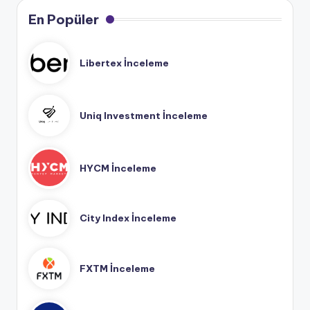
En Popüler
Libertex İnceleme
Uniq Investment İnceleme
HYCM İnceleme
City Index İnceleme
FXTM İnceleme