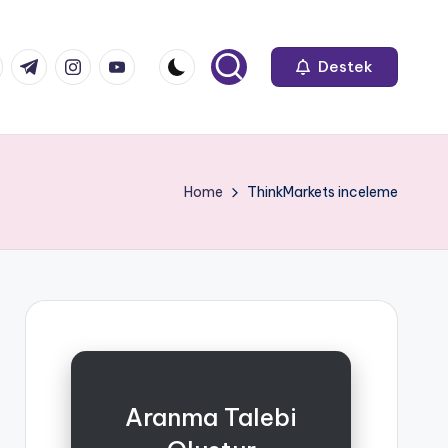
k.com
tter.com
t.me
instagram.com
youtube.com
Destek
Home
ThinkMarkets inceleme
Aranma Talebi