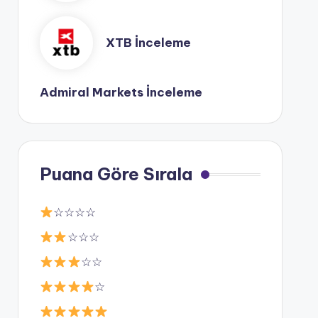
XTB İnceleme
Admiral Markets İnceleme
Puana Göre Sırala
☆☆☆☆
☆☆☆
☆☆
☆