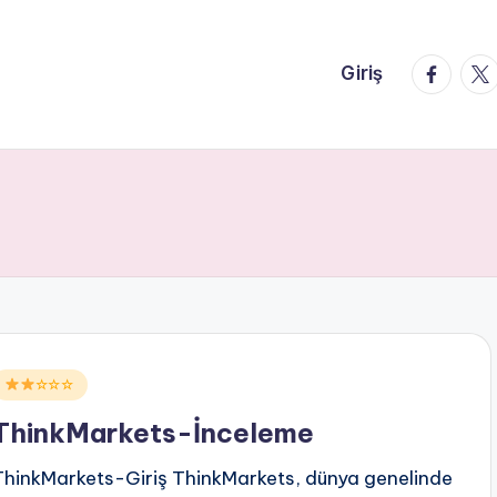
faceboo
twi
Giriş
Posted
☆☆☆
n
ThinkMarkets-İnceleme
ThinkMarkets-Giriş ThinkMarkets, dünya genelinde