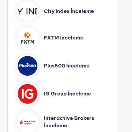
City Index İnceleme
FXTM İnceleme
Plus500 İnceleme
IG Group İnceleme
Interactive Brokers
İnceleme