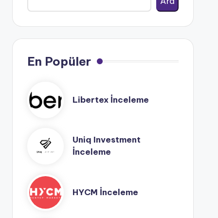
Ara
En Popüler
Libertex İnceleme
Uniq Investment
İnceleme
HYCM İnceleme