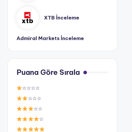
XTB İnceleme
Admiral Markets İnceleme
Puana Göre Sırala
☆☆☆☆
☆☆☆
☆☆
☆