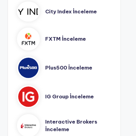
City Index İnceleme
FXTM İnceleme
Plus500 İnceleme
IG Group İnceleme
Interactive Brokers
İnceleme