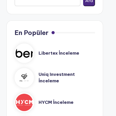
Ara
En Popüler
Libertex İnceleme
Uniq Investment
İnceleme
HYCM İnceleme