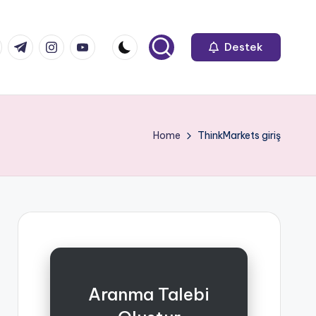
k.com
tter.com
t.me
instagram.com
youtube.com
Destek
Home
ThinkMarkets giriş
Aranma Talebi