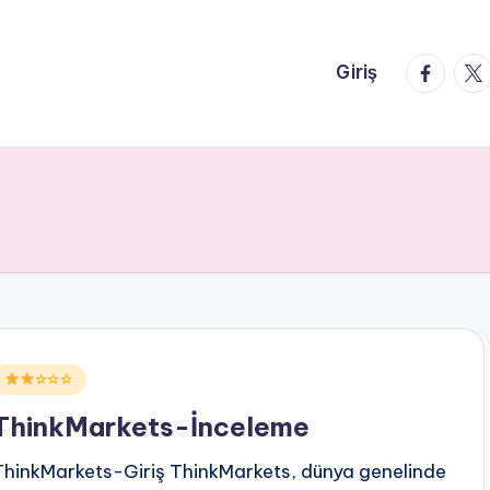
faceboo
twi
Giriş
Posted
☆☆☆
n
ThinkMarkets-İnceleme
ThinkMarkets-Giriş ThinkMarkets, dünya genelinde