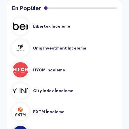
En Popüler
Libertex İnceleme
Uniq Investment İnceleme
HYCM İnceleme
City Index İnceleme
FXTM İnceleme