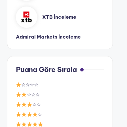
XTB İnceleme
Admiral Markets İnceleme
Puana Göre Sırala
☆☆☆☆
☆☆☆
☆☆
☆