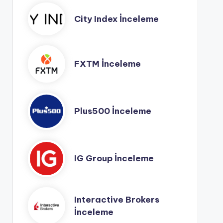
City Index İnceleme
FXTM İnceleme
Plus500 İnceleme
IG Group İnceleme
Interactive Brokers
İnceleme