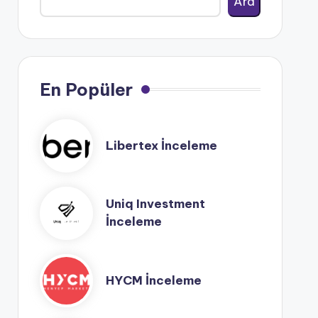
Ara
En Popüler
Libertex İnceleme
Uniq Investment
İnceleme
HYCM İnceleme