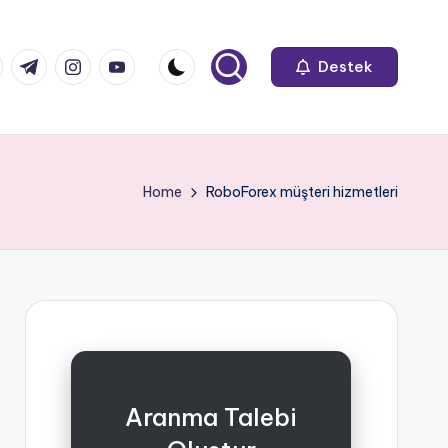
k.com
tter.com
t.me
instagram.com
youtube.com
Destek
Home
RoboForex müşteri hizmetleri
Aranma Talebi