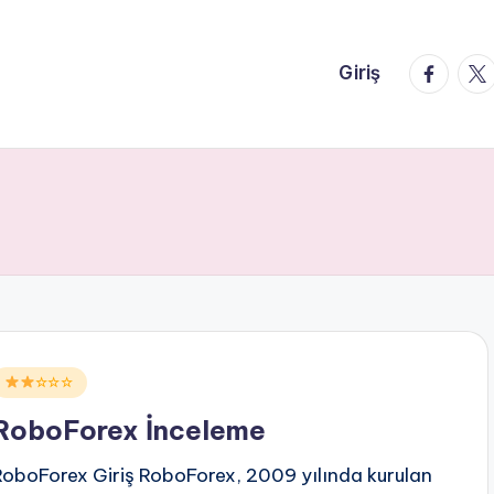
faceboo
twi
Giriş
Posted
☆☆☆
n
RoboForex İnceleme
RoboForex Giriş RoboForex, 2009 yılında kurulan