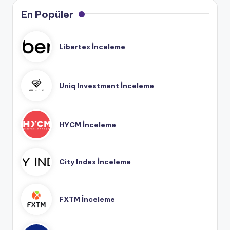
En Popüler
Libertex İnceleme
Uniq Investment İnceleme
HYCM İnceleme
City Index İnceleme
FXTM İnceleme