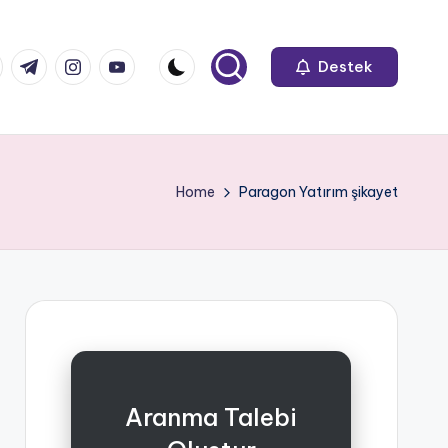
k.com
tter.com
t.me
instagram.com
youtube.com
Destek
Home
Paragon Yatırım şikayet
Aranma Talebi