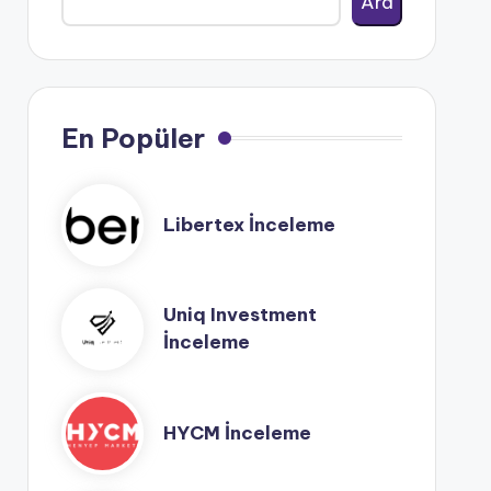
Ara
En Popüler
Libertex İnceleme
Uniq Investment
İnceleme
HYCM İnceleme