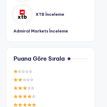
XTB İnceleme
Admiral Markets İnceleme
Puana Göre Sırala
☆☆☆☆
☆☆☆
☆☆
☆