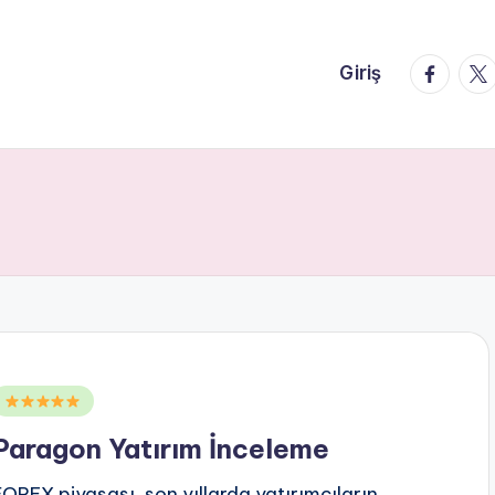
faceboo
twi
Giriş
Posted
n
Paragon Yatırım İnceleme
FOREX piyasası, son yıllarda yatırımcıların