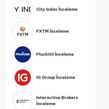
City Index İnceleme
FXTM İnceleme
Plus500 İnceleme
IG Group İnceleme
Interactive Brokers
İnceleme