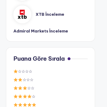
XTB İnceleme
Admiral Markets İnceleme
Puana Göre Sırala
☆☆☆☆
☆☆☆
☆☆
☆