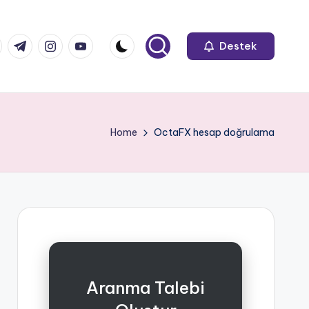
k.com
tter.com
t.me
instagram.com
youtube.com
Destek
Home
OctaFX hesap doğrulama
Aranma Talebi