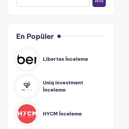
Ara
En Popüler
Libertex İnceleme
Uniq Investment
İnceleme
HYCM İnceleme