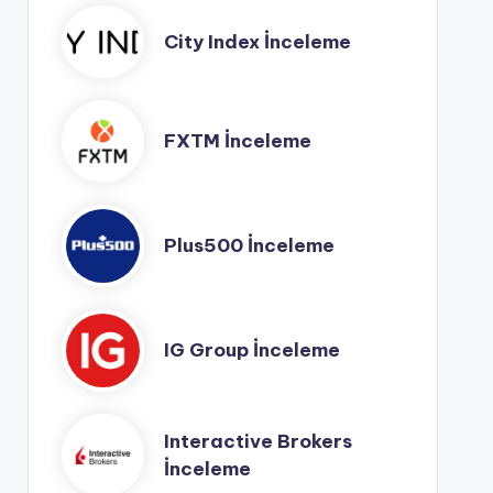
City Index İnceleme
FXTM İnceleme
Plus500 İnceleme
IG Group İnceleme
Interactive Brokers
İnceleme