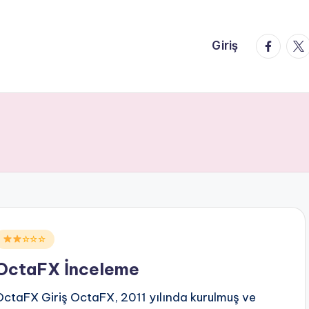
faceboo
twi
Giriş
Posted
☆☆☆
n
OctaFX İnceleme
OctaFX Giriş OctaFX, 2011 yılında kurulmuş ve