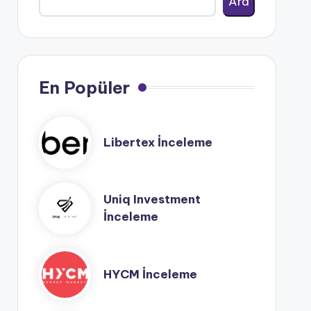
Ara
En Popüler
Libertex İnceleme
Uniq Investment
İnceleme
HYCM İnceleme