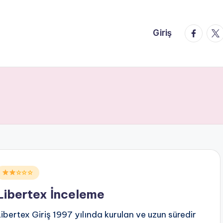
faceboo
twi
Giriş
Posted
☆☆☆
n
Libertex İnceleme
Libertex Giriş 1997 yılında kurulan ve uzun süredir