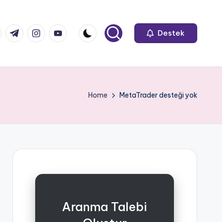
k.com
tter.com
t.me
instagram.com
youtube.com
Destek
Home
MetaTrader desteği yok
Aranma Talebi