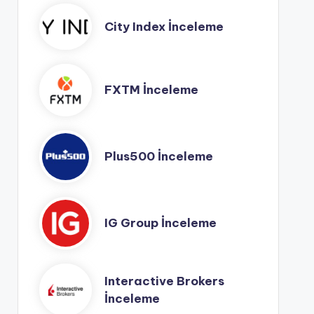
City Index İnceleme
FXTM İnceleme
Plus500 İnceleme
IG Group İnceleme
Interactive Brokers
İnceleme