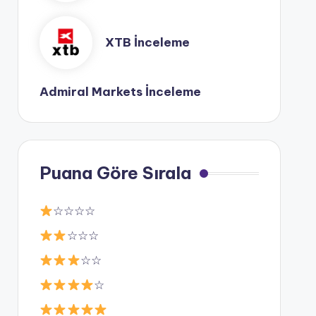
XTB İnceleme
Admiral Markets İnceleme
Puana Göre Sırala
☆☆☆☆
☆☆☆
☆☆
☆