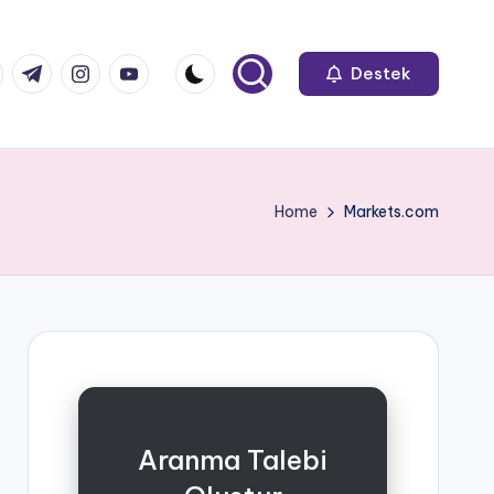
k.com
tter.com
t.me
instagram.com
youtube.com
Destek
Home
Markets.com
Aranma Talebi