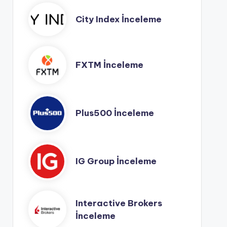
City Index İnceleme
FXTM İnceleme
Plus500 İnceleme
IG Group İnceleme
Interactive Brokers
İnceleme