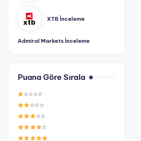
XTB İnceleme
Admiral Markets İnceleme
Puana Göre Sırala
☆☆☆☆
☆☆☆
☆☆
☆