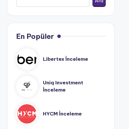
Ara
En Popüler
Libertex İnceleme
Uniq Investment
İnceleme
HYCM İnceleme