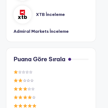
XTB İnceleme
Admiral Markets İnceleme
Puana Göre Sırala
☆☆☆☆
☆☆☆
☆☆
☆