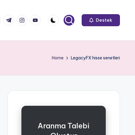
k.com
tter.com
t.me
instagram.com
youtube.com
Destek
Home
LegacyFX hisse senetleri
Aranma Talebi