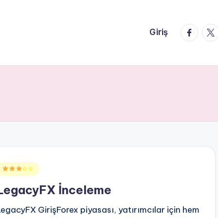
faceboo
twi
Giriş
Posted
☆☆
n
LegacyFX İnceleme
LegacyFX GirişForex piyasası, yatırımcılar için hem