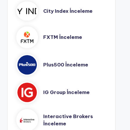
City Index İnceleme
FXTM İnceleme
Plus500 İnceleme
IG Group İnceleme
Interactive Brokers
İnceleme