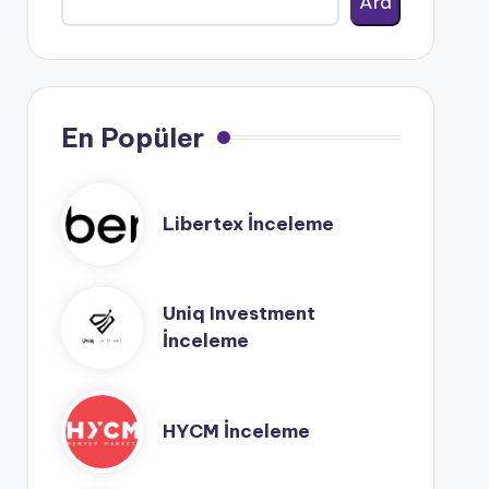
Ara
En Popüler
Libertex İnceleme
Uniq Investment
İnceleme
HYCM İnceleme