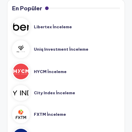
En Popüler
Libertex İnceleme
Uniq Investment İnceleme
HYCM İnceleme
City Index İnceleme
FXTM İnceleme