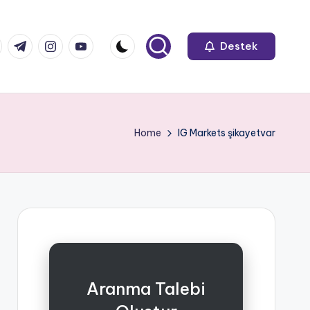
k.com
tter.com
t.me
instagram.com
youtube.com
Destek
Home
IG Markets şikayetvar
Aranma Talebi