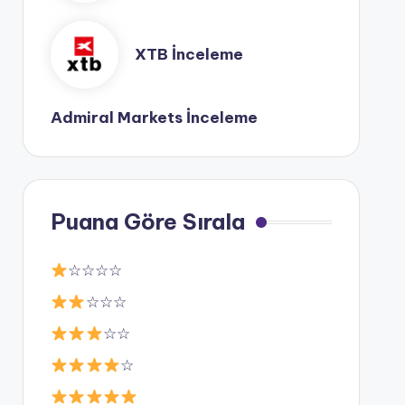
XTB İnceleme
Admiral Markets İnceleme
Puana Göre Sırala
☆☆☆☆
☆☆☆
☆☆
☆