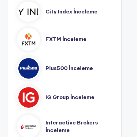
City Index İnceleme
FXTM İnceleme
Plus500 İnceleme
IG Group İnceleme
Interactive Brokers
İnceleme