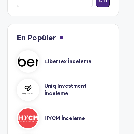
Ara
En Popüler
Libertex İnceleme
Uniq Investment
İnceleme
HYCM İnceleme