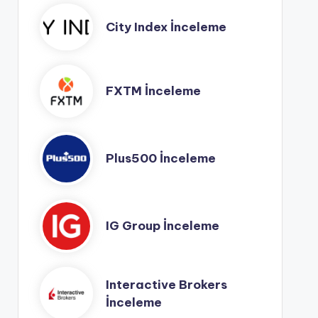
City Index İnceleme
FXTM İnceleme
Plus500 İnceleme
IG Group İnceleme
Interactive Brokers
İnceleme