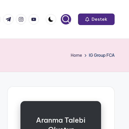
k.com
tter.com
t.me
instagram.com
youtube.com
Destek
Home
IG Group FCA
Aranma Talebi