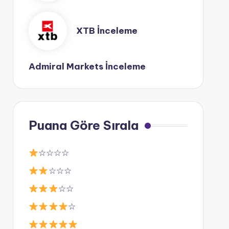
XTB İnceleme
Admiral Markets İnceleme
Puana Göre Sırala
☆☆☆☆
☆☆☆
☆☆
☆