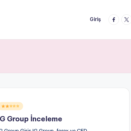
faceboo
twi
Giriş
Posted
☆☆☆
n
IG Group İnceleme
IG Group Giriş IG Group, forex ve CFD