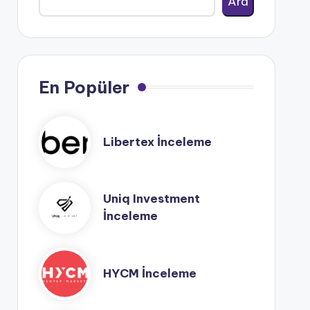
Ara
En Popüler
Libertex İnceleme
Uniq Investment
İnceleme
HYCM İnceleme