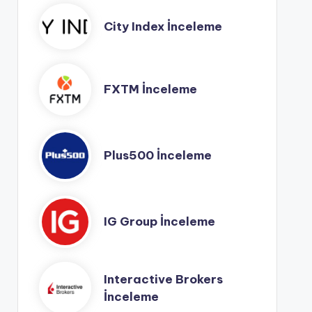
City Index İnceleme
FXTM İnceleme
Plus500 İnceleme
IG Group İnceleme
Interactive Brokers
İnceleme