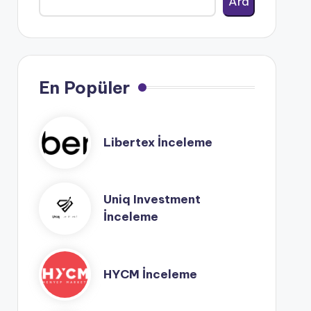
Ara
En Popüler
Libertex İnceleme
Uniq Investment
İnceleme
HYCM İnceleme