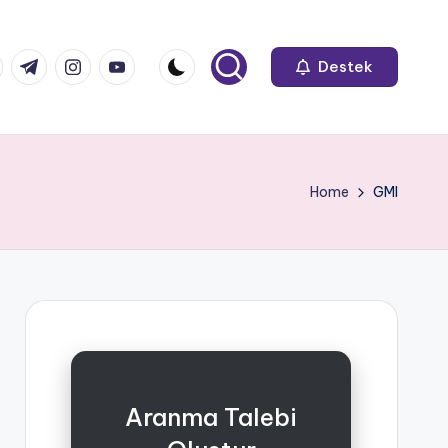
k.com
tter.com
t.me
instagram.com
youtube.com
Destek
Home
GMI
Aranma Talebi