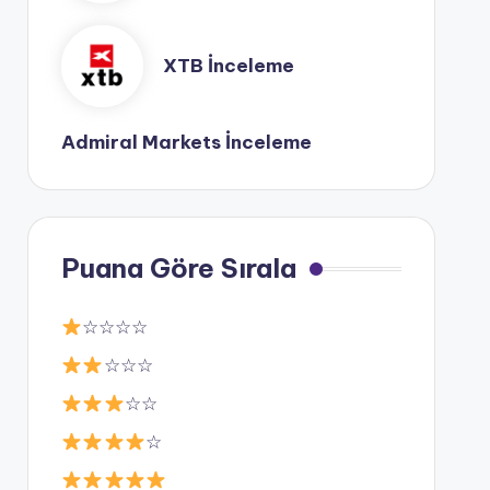
XTB İnceleme
Admiral Markets İnceleme
Puana Göre Sırala
☆☆☆☆
☆☆☆
☆☆
☆