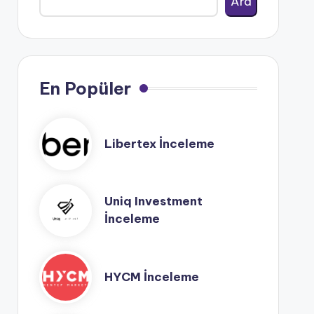
Ara
En Popüler
Libertex İnceleme
Uniq Investment
İnceleme
HYCM İnceleme