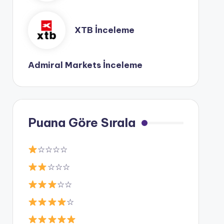
XTB İnceleme
Admiral Markets İnceleme
Puana Göre Sırala
☆☆☆☆
☆☆☆
☆☆
☆