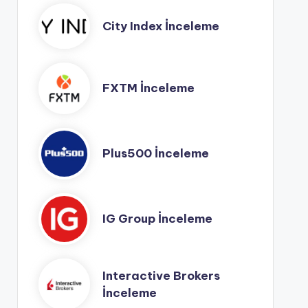
City Index İnceleme
FXTM İnceleme
Plus500 İnceleme
IG Group İnceleme
Interactive Brokers
İnceleme