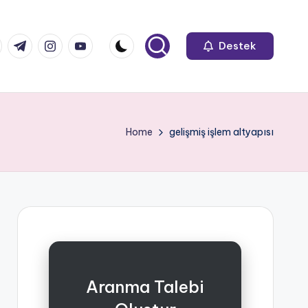
k.com
tter.com
t.me
instagram.com
youtube.com
Destek
Home
gelişmiş işlem altyapısı
Aranma Talebi