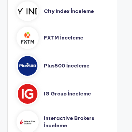
City Index İnceleme
FXTM İnceleme
Plus500 İnceleme
IG Group İnceleme
Interactive Brokers
İnceleme