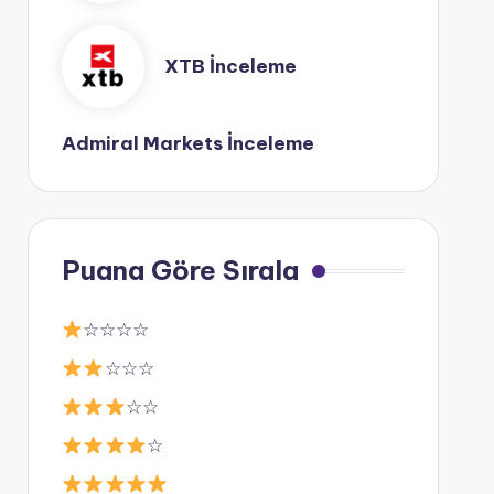
XTB İnceleme
Admiral Markets İnceleme
Puana Göre Sırala
☆☆☆☆
☆☆☆
☆☆
☆