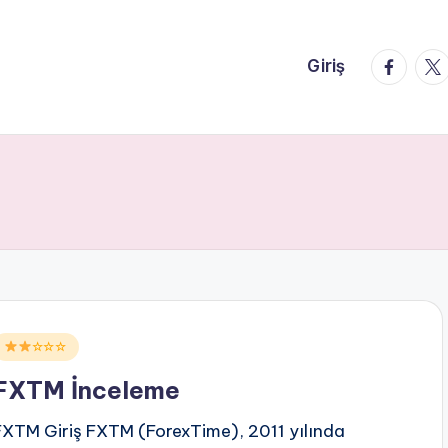
faceboo
twi
Giriş
Posted
☆☆☆
n
FXTM İnceleme
FXTM Giriş FXTM (ForexTime), 2011 yılında