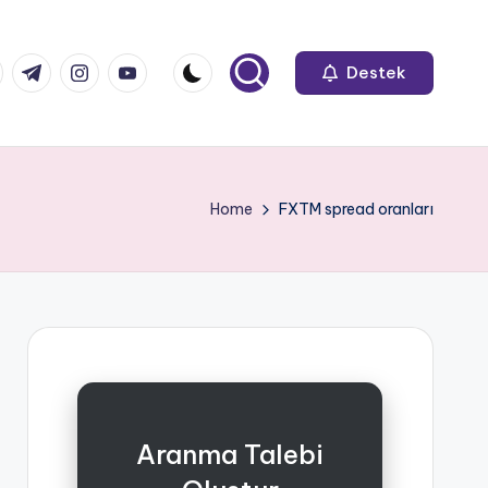
k.com
tter.com
t.me
instagram.com
youtube.com
Destek
Home
FXTM spread oranları
Aranma Talebi