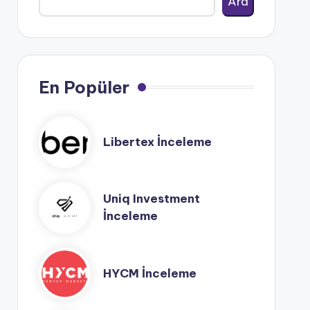
Ara
En Popüler
Libertex İnceleme
Uniq Investment
İnceleme
HYCM İnceleme