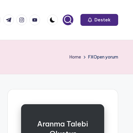
k.com
tter.com
t.me
instagram.com
youtube.com
Destek
Home
FXOpen yorum
Aranma Talebi