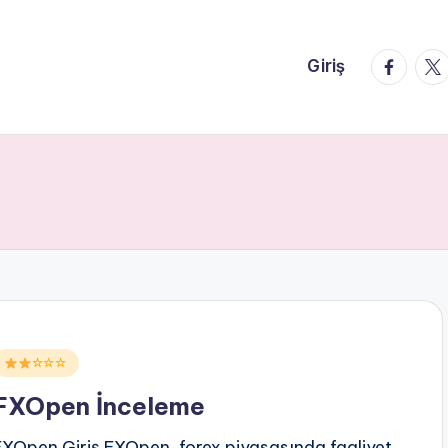
faceboo
twi
Giriş
Posted
☆☆☆
n
FXOpen İnceleme
FXOpen Giriş FXOpen, forex piyasasında faaliyet