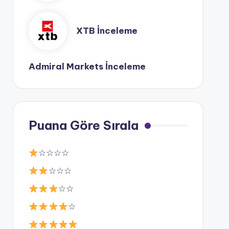
XTB İnceleme
Admiral Markets İnceleme
Puana Göre Sırala
☆☆☆☆
☆☆☆
☆☆
☆