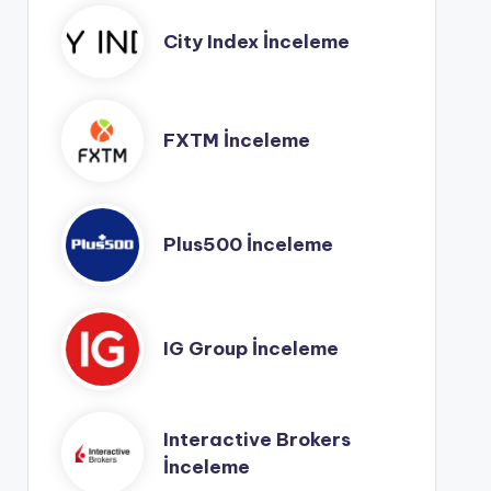
City Index İnceleme
FXTM İnceleme
Plus500 İnceleme
IG Group İnceleme
Interactive Brokers
İnceleme