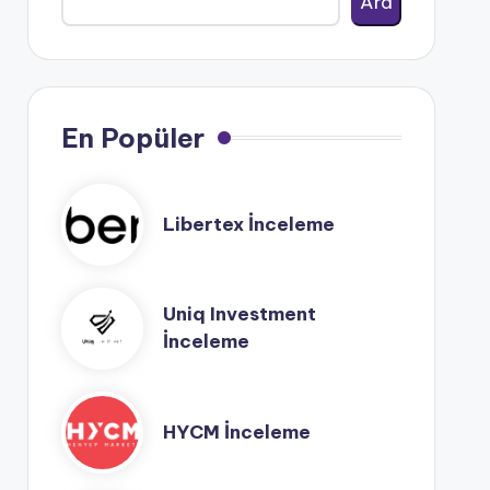
Ara
En Popüler
Libertex İnceleme
Uniq Investment
İnceleme
HYCM İnceleme