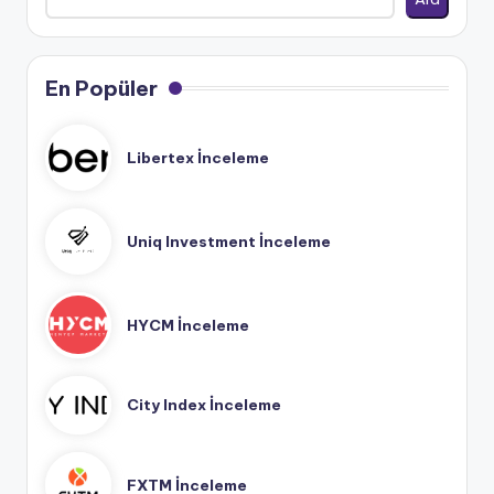
En Popüler
Libertex İnceleme
Uniq Investment İnceleme
HYCM İnceleme
City Index İnceleme
FXTM İnceleme