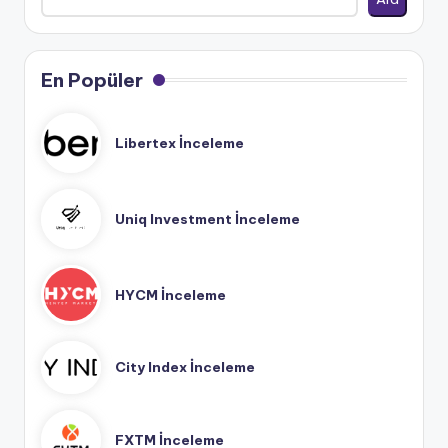
En Popüler
Libertex İnceleme
Uniq Investment İnceleme
HYCM İnceleme
City Index İnceleme
FXTM İnceleme