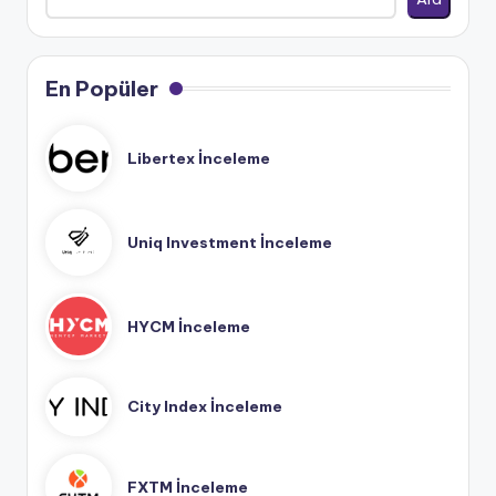
En Popüler
Libertex İnceleme
Uniq Investment İnceleme
HYCM İnceleme
City Index İnceleme
FXTM İnceleme