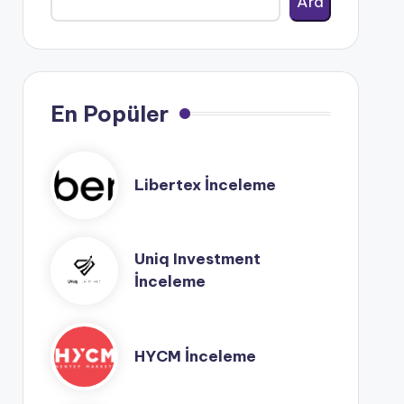
Ara
En Popüler
Libertex İnceleme
Uniq Investment
İnceleme
HYCM İnceleme