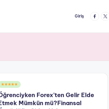
faceboo
twi
Giriş
Posted
n
Öğrenciyken Forex’ten Gelir Elde
Etmek Mümkün mü?Finansal