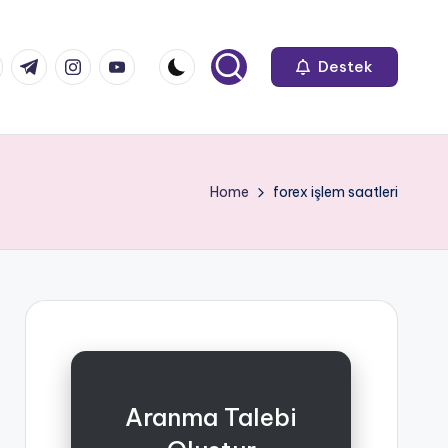
k.com
tter.com
t.me
instagram.com
youtube.com
Destek
Home
forex işlem saatleri
Aranma Talebi