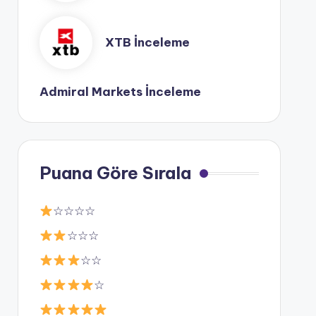
XTB İnceleme
Admiral Markets İnceleme
Puana Göre Sırala
☆☆☆☆
☆☆☆
☆☆
☆