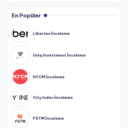
En Popüler
Libertex İnceleme
Uniq Investment İnceleme
HYCM İnceleme
City Index İnceleme
FXTM İnceleme