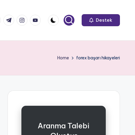
k.com
tter.com
t.me
instagram.com
youtube.com
Destek
Home
forex başarı hikayeleri
Aranma Talebi