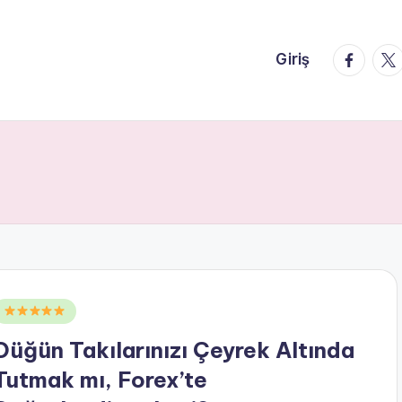
faceboo
twi
Giriş
Posted
n
Düğün Takılarınızı Çeyrek Altında
Tutmak mı, Forex’te