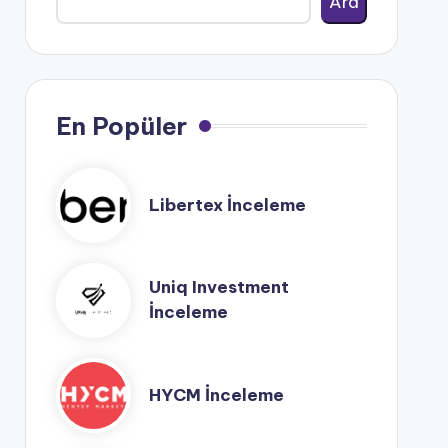
Ara
En Popüler
Libertex İnceleme
Uniq Investment
İnceleme
HYCM İnceleme