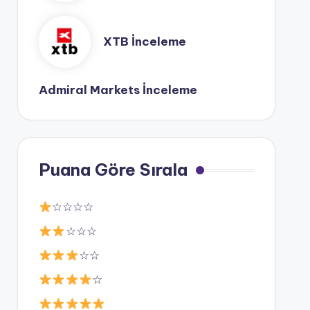
XTB İnceleme
Admiral Markets İnceleme
Puana Göre Sırala
☆☆☆☆
☆☆☆
☆☆
☆