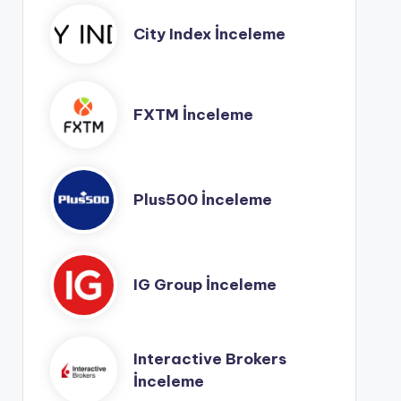
City Index İnceleme
FXTM İnceleme
Plus500 İnceleme
IG Group İnceleme
Interactive Brokers
İnceleme