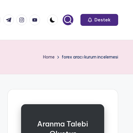
k.com
tter.com
t.me
instagram.com
youtube.com
Destek
Home
forex aracı kurum incelemesi
Aranma Talebi