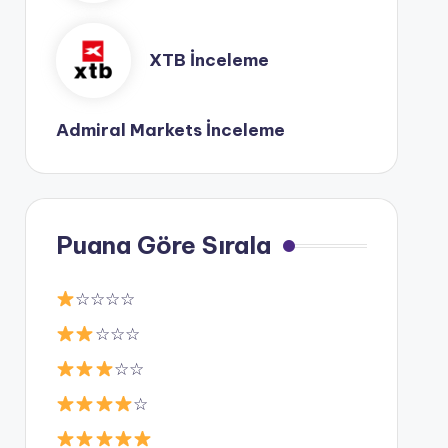
XTB İnceleme
Admiral Markets İnceleme
Puana Göre Sırala
☆☆☆☆
☆☆☆
☆☆
☆