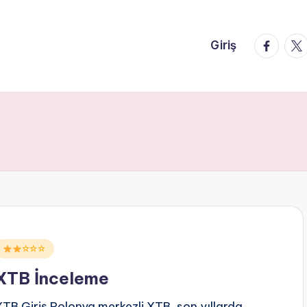
faceboo
twi
Giriş
Posted
☆☆☆
n
XTB İnceleme
XTB Giriş Polonya merkezli XTB, son yıllarda