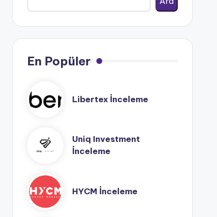
Ara
En Popüler
Libertex İnceleme
Uniq Investment
İnceleme
HYCM İnceleme