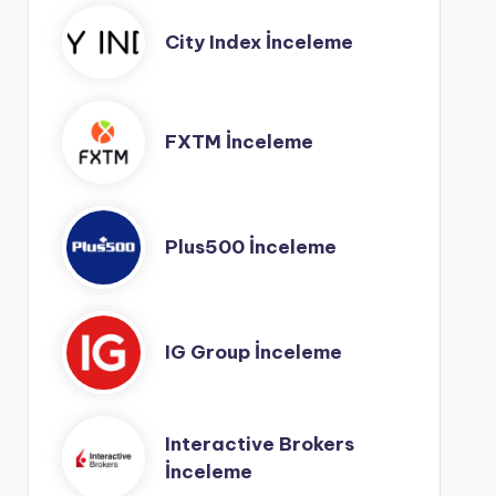
City Index İnceleme
FXTM İnceleme
Plus500 İnceleme
IG Group İnceleme
Interactive Brokers
İnceleme