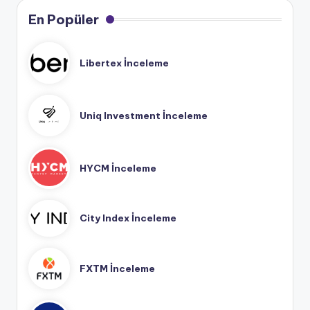
En Popüler
Libertex İnceleme
Uniq Investment İnceleme
HYCM İnceleme
City Index İnceleme
FXTM İnceleme