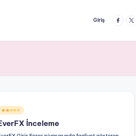
faceboo
twi
Giriş
Posted
☆☆☆
n
EverFX İnceleme
EverFX Giriş Forex piyasasında faaliyet gösteren