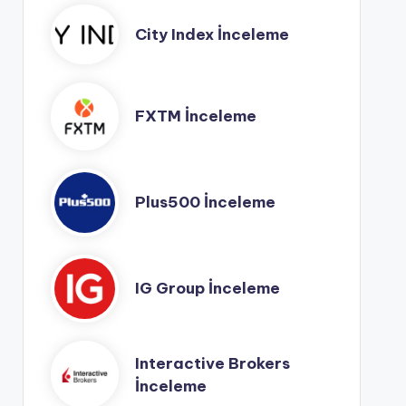
City Index İnceleme
FXTM İnceleme
Plus500 İnceleme
IG Group İnceleme
Interactive Brokers
İnceleme