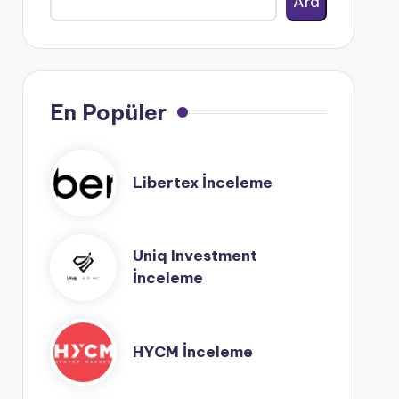
Ara
En Popüler
Libertex İnceleme
Uniq Investment
İnceleme
HYCM İnceleme