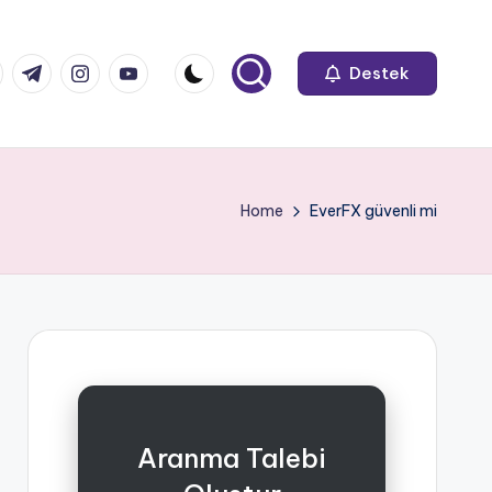
k.com
tter.com
t.me
instagram.com
youtube.com
Destek
Home
EverFX güvenli mi
Aranma Talebi