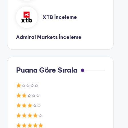
XTB İnceleme
Admiral Markets İnceleme
Puana Göre Sırala
☆☆☆☆
☆☆☆
☆☆
☆