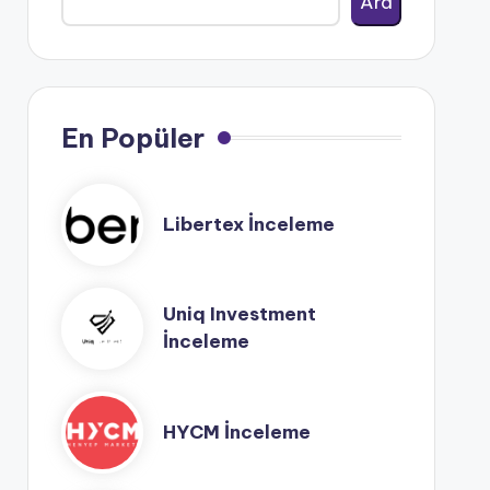
Ara
En Popüler
Libertex İnceleme
Uniq Investment
İnceleme
HYCM İnceleme