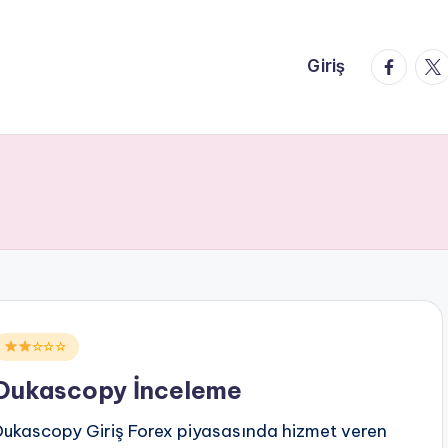
faceboo
twi
Giriş
Posted
☆☆☆
n
Dukascopy İnceleme
Dukascopy Giriş Forex piyasasında hizmet veren