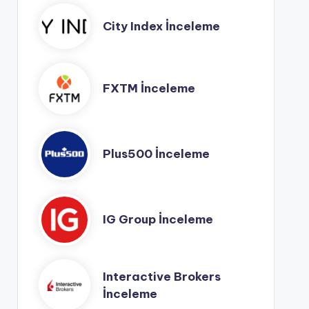
City Index İnceleme
FXTM İnceleme
Plus500 İnceleme
IG Group İnceleme
Interactive Brokers
İnceleme