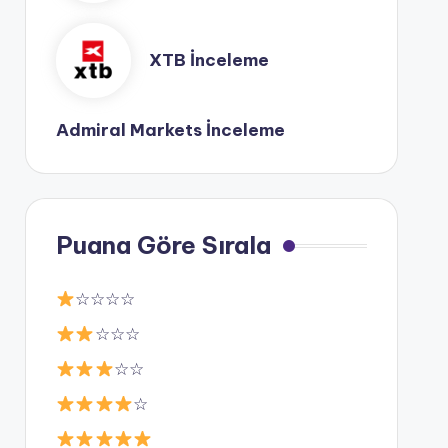
XTB İnceleme
Admiral Markets İnceleme
Puana Göre Sırala
☆☆☆☆
☆☆☆
☆☆
☆