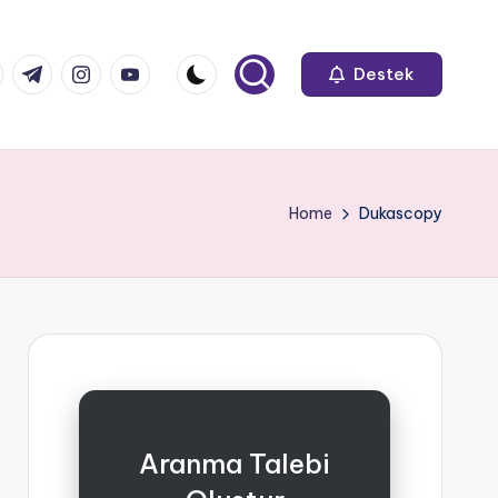
k.com
tter.com
t.me
instagram.com
youtube.com
Destek
Home
Dukascopy
Aranma Talebi