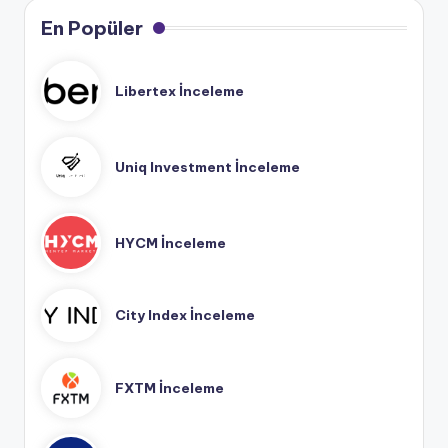
En Popüler
Libertex İnceleme
Uniq Investment İnceleme
HYCM İnceleme
City Index İnceleme
FXTM İnceleme