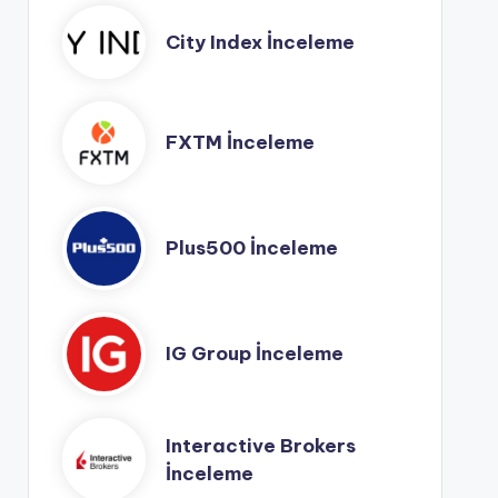
City Index İnceleme
FXTM İnceleme
Plus500 İnceleme
IG Group İnceleme
Interactive Brokers
İnceleme