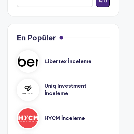
Ara
En Popüler
Libertex İnceleme
Uniq Investment
İnceleme
HYCM İnceleme