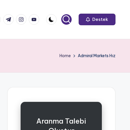
k.com
tter.com
t.me
instagram.com
youtube.com
Destek
Home
Admiral Markets Hız
Aranma Talebi