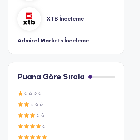
XTB İnceleme
Admiral Markets İnceleme
Puana Göre Sırala
☆☆☆☆
☆☆☆
☆☆
☆