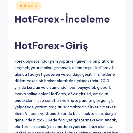
Posted
☆☆☆
in
HotForex-İnceleme
HotForex-Giriş
Forex piyasasında işlem yaparken güvenilir bir platform
seçmek, yatırımcılar için hayati önem taşır. HotForex, bu
alanda faaliyet gösteren ve sunduğu çeşitli hizmetlerle
dikkat çeken bir broker olarak öne çıkmaktadır. 2010
yılında kurulan ve o zamandan beri büyüyerek global bir
marka haline gelen HotForex, döviz çiftleri, emtialar,
endeksler, hisse senetleri ve kripto paralar gibi geniş bir
yelpazede yatırım araçları sunmaktadır. Şirketin merkezi
Saint Vincent ve Grenadinler’de bulunmakta olup, dünya
genelinde birçok ülkede faaliyet göstermektedir. Ancak,
platformun sunduğu hizmetlerin yanı sıra, bazı olumsuz
yönler ve yatırımcıların göz önünde bulundurması gereken