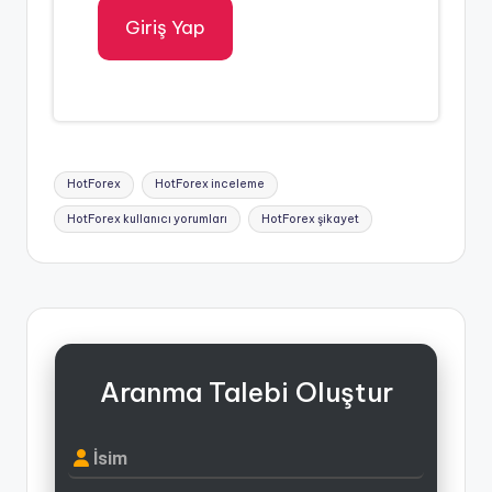
Giriş Yap
Tags:
HotForex
HotForex inceleme
HotForex kullanıcı yorumları
HotForex şikayet
Aranma Talebi Oluştur
İsim